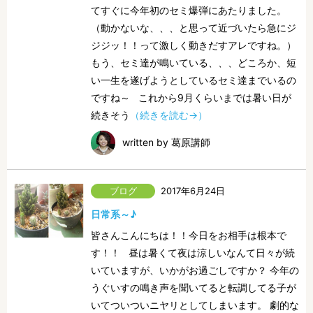
てすぐに今年初のセミ爆弾にあたりました。
（動かないな、、、と思って近づいたら急にジ
ジジッ！！って激しく動きだすアレですね。）
もう、セミ達が鳴いている、、、どころか、短
い一生を遂げようとしているセミ達までいるの
ですね～ これから9月くらいまでは暑い日が
続きそう
（続きを読む→）
written by 葛原講師
2017年6月24日
日常系～♪
皆さんこんにちは！！今日をお相手は根本で
す！！ 昼は暑くて夜は涼しいなんて日々が続
いていますが、いかがお過ごしですか？ 今年の
うぐいすの鳴き声を聞いてると転調してる子が
いてついついニヤリとしてしまいます。 劇的な