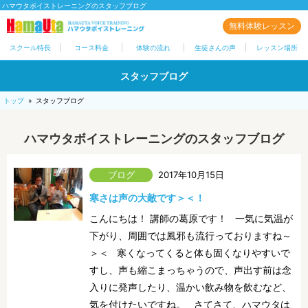
ハマウタボイストレーニングのスタッフブログ
無料体験レッスン
スクール特長
コース料金
体験の流れ
生徒さんの声
レッスン場所
スタッフブログ
トップ
»
スタッフブログ
ハマウタボイストレーニングのスタッフブログ
2017年10月15日
寒さは声の大敵です＞＜！
こんにちは！ 講師の葛原です！ 一気に気温が
下がり、周囲では風邪も流行っておりますね～
＞＜ 寒くなってくると体も固くなりやすいで
すし、声も縮こまっちゃうので、声出す前は念
入りに発声したり、温かい飲み物を飲むなど、
気を付けたいですね。 さてさて、ハマウタは