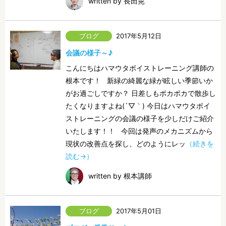
written by 長田晃
2017年5月12日
会議の様子～♪
こんにちはハマウタボイストレーニング講師の
根本です！ 新緑の綺麗な緑が眩しい季節いか
がお過ごしですか？ 日差しもポカポカで散歩し
たくなりますよね(´▽｀) 今日はハマウタボイ
ストレーニングの会議の様子を少しだけご紹介
いたします！！ 今回は発声のメカニズムから
現状の改善点を探し、どのようにレッ
（続きを
読む→）
written by 根本講師
2017年5月01日