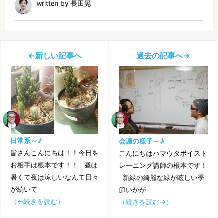
written by 長田晃
←新しい記事へ
過去の記事へ→
日常系～♪
会議の様子～♪
皆さんこんにちは！！今日を
こんにちはハマウタボイスト
お相手は根本です！！ 昼は
レーニング講師の根本です！
暑くて夜は涼しいなんて日々
新緑の綺麗な緑が眩しい季
が続いて
節いかが
（←続きを読む）
（続きを読む→）