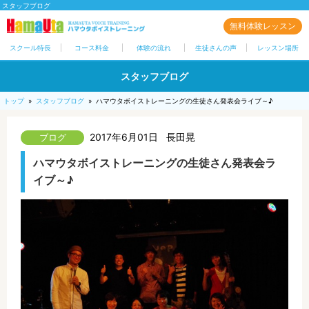
スタッフブログ
無料体験レッスン
スクール特長
コース料金
体験の流れ
生徒さんの声
レッスン場所
スタッフブログ
トップ
»
スタッフブログ
»
ハマウタボイストレーニングの生徒さん発表会ライブ～♪
2017年6月01日
長田晃
ハマウタボイストレーニングの生徒さん発表会ラ
イブ～♪