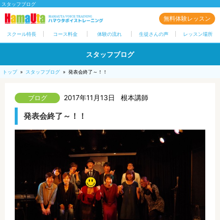
スタッフブログ
無料体験レッスン
スクール特長
コース料金
体験の流れ
生徒さんの声
レッスン場所
スタッフブログ
トップ
»
スタッフブログ
»
発表会終了～！！
2017年11月13日
根本講師
発表会終了～！！